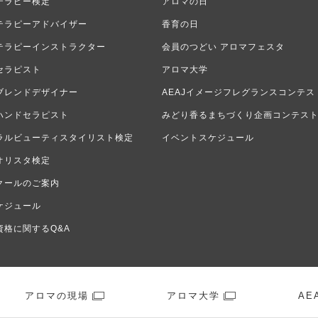
テラピー検定
アロマの日
テラピーアドバイザー
香育の日
テラピーインストラクター
会員のつどい アロマフェスタ
セラピスト
アロマ大学
ブレンドデザイナー
AEAJイメージフレグランスコンテス
ハンドセラピスト
みどり香るまちづくり企画コンテス
ラルビューティスタイリスト検定
イベントスケジュール
オリスタ検定
クールのご案内
ケジュール
資格に関するQ&A
アロマの現場
アロマ大学
AEA