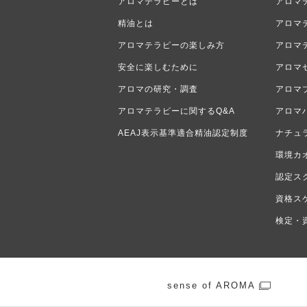
アロマテラピーとは
アロマ
精油とは
アロマ
アロマテラピーの楽しみ方
アロマ
安全に楽しむために
アロマ
アロマの研究・調査
アロマ
アロマテラピーに関するQ&A
アロマ
AEAJ表示基準適合精油認定制度
ナチュ
環境カ
認定ス
資格ス
検定・
sense of AROMA