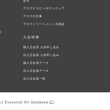
香育
アロマテラピーボランティア
アロマの仕事
アロマトリートメント大検証
ト
入会特典
ト
個人正会員 入会申し込み
法人正会員 入会申し込み
個人正会員データ
法人正会員データ
法人正会員一覧
J Essential Oil Database