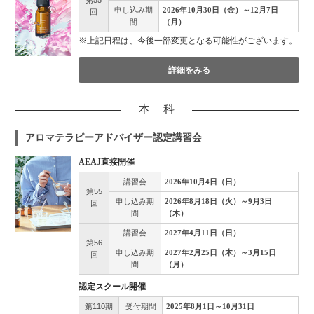
第55
申し込み期
2026年10月30日（金）～12月7日
回
間
（月）
※上記日程は、今後一部変更となる可能性がございます。
詳細をみる
本 科
アロマテラピーアドバイザー認定講習会
AEAJ直接開催
講習会
2026年10月4日（日）
第55
申し込み期
2026年8月18日（火）～9月3日
回
間
（木）
講習会
2027年4月11日（日）
第56
申し込み期
2027年2月25日（木）～3月15日
回
間
（月）
認定スクール開催
第110期
受付期間
2025年8月1日～10月31日