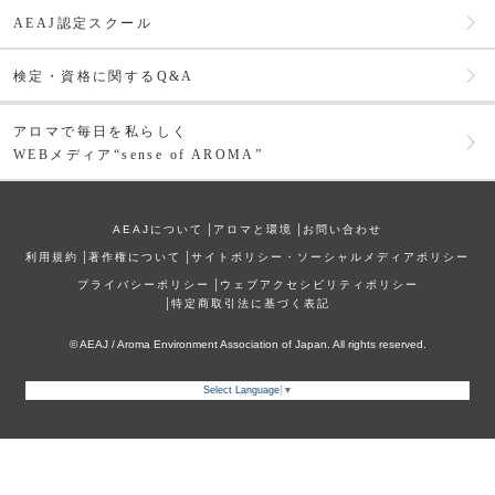
AEAJ認定スクール
検定・資格に関するQ&A
アロマで毎日を私らしく
WEBメディア“sense of AROMA”
AEAJについて
│
アロマと環境
│
お問い合わせ
利⽤規約
│
著作権について
│
サイトポリシー・ソーシャルメディアポリシー
プライバシーポリシー
│
ウェブアクセシビリティポリシー
│
特定商取引法に基づく表記
© AEAJ / Aroma Environment Association of Japan. All rights reserved.
Select Language
▼