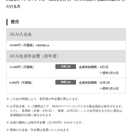
だける方
費用
AEAJ入会金
10,000円（不課税）
※初年度のみ
AEAJ会員年会費
（初年度）
全期入会
12,000円（不課税）
会員有効期間：4月1日
〜翌年3月31日
後期入会
6,000円（不課税）
会員有効期間：10月1日
〜翌年3月31日
※ ご入会の時期により、初年度の年会費が異なります。
※ お手続き後、1～2週間ほどで、AEAJマイページにデジタル版会員証が表示されます。
ただし、各期前（全期：4月1日～、後期：10月1日～）に入会手続きをされた場合は、
各期開始日以降に表示されます。
※ 会員の継続には毎年年会費（12,000円）がかかります。
※ 既納の入会金・年会費は返還いたしかねます。