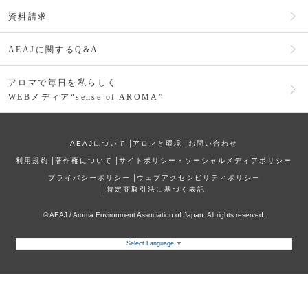
資料請求
AEAJに関するQ&A
アロマで毎日を私らしく
WEBメディア“sense of AROMA”
AEAJについて
│
アロマと環境
│
お問い合わせ
利⽤規約
│
著作権について
│
サイトポリシー・ソーシャルメディアポリシー
プライバシーポリシー
│
ウェブアクセシビリティポリシー
│
特定商取引法に基づく表記
© AEAJ / Aroma Environment Association of Japan. All rights reserved.
Select Language
▼