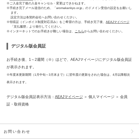
※ご入金完了後の入金キャンセル・変更はできかねます。
※手続き完了メール送信のため、「aromakankyo.or.jp」のドメイン受信の設定をお願いし
ます。
設定方法は各契約会社へお問い合わせください。
※領収証（インボイス制度対応済み）をご希望の方は、手続き完了後、
AEAJマイページ
「支払履歴」より発行してください。
※インターネットでのお手続きが難しい場合は、
こちら
からお問い合わせください。
デジタル版会員証
お手続き後、1～2週間（※）ほどで、AEAJマイページにデジタル版会員証
が表示されます。
※年度末更新期間（1月中旬～3月末まで）に翌年度の更新をされた場合は、4月以降順次
表示されます。
デジタル版会員証表示方法：
AEAJマイページ
＞ 個人マイページ ＞ 会員
証・取得資格
お問い合わせ