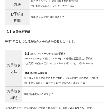
個人マイページ ＞ 会員自動更新のお手続き
方法
≪お支払い方法≫クレジットカードのみ
お手続き
毎年10月～翌年1月中旬頃まで
期間
【2】会員都度更新
毎年1年ごとに会員更新のお手続きが必要となります。
【A】AEAJマイページからのお手続き
AEAJマイページ
＞ 個人マイページ ＞ 会員都度更新のお手続き
≪お支払い方法≫ ①クレジットカード ②コンビニ ③ Pay-easy
お手続き
方法
【B】専用払込取扱票
※「個人正会員更新手続きのご案内」（毎年2月中旬頃郵送）に同封
≪お支払い方法≫ ①ゆうちょ銀行（郵便局）②コンビニ
お手続き
毎年2月中旬頃～3月末まで
期間
※
AEAJマイページ
をはじめてご利用される場合は、新規登録が必要となります。