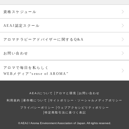
資格スケジュール
AEAJ認定スクール
アロマテラピーアドバイザーに関するQ&A
お問い合わせ
アロマで毎日を私らしく
WEBメディア“sense of AROMA”
AEAJについて
│
アロマと環境
│
お問い合わせ
利⽤規約
│
著作権について
│
サイトポリシー・ソーシャルメディアポリシー
プライバシーポリシー
│
ウェブアクセシビリティポリシー
│
特定商取引法に基づく表記
© AEAJ / Aroma Environment Association of Japan. All rights reserved.