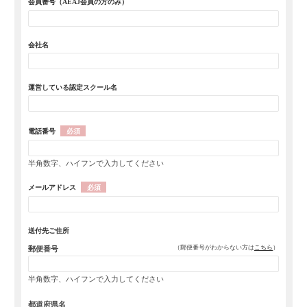
会員番号
（AEAJ会員の方のみ）
会社名
運営している
認定スクール名
電話番号
必須
半角数字、ハイフンで入力してください
メールアドレス
必須
送付先ご住所
（郵便番号がわからない方は
こちら
）
郵便番号
半角数字、ハイフンで入力してください
都道府県名