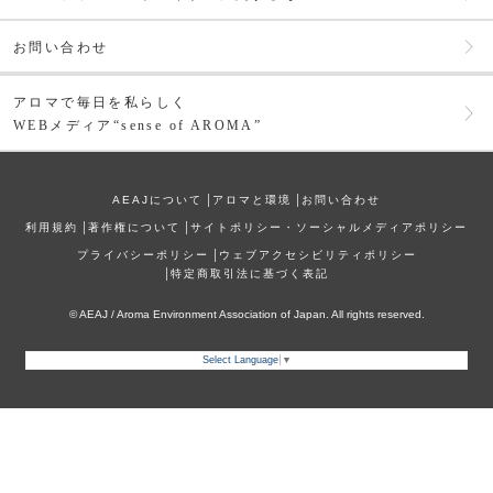
お問い合わせ
アロマで毎日を私らしく
WEBメディア“sense of AROMA”
AEAJについて
│
アロマと環境
│
お問い合わせ
利⽤規約
│
著作権について
│
サイトポリシー・ソーシャルメディアポリシー
プライバシーポリシー
│
ウェブアクセシビリティポリシー
│
特定商取引法に基づく表記
© AEAJ / Aroma Environment Association of Japan. All rights reserved.
Select Language
▼