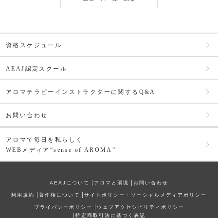
資格スケジュール
AEAJ認定スクール
アロマテラピーインストラクターに関するQ&A
お問い合わせ
アロマで毎日を私らしく
WEBメディア“sense of AROMA”
AEAJについて
│
アロマと環境
│
お問い合わせ
利⽤規約
│
著作権について
│
サイトポリシー・ソーシャルメディアポリシー
プライバシーポリシー
│
ウェブアクセシビリティポリシー
│
特定商取引法に基づく表記