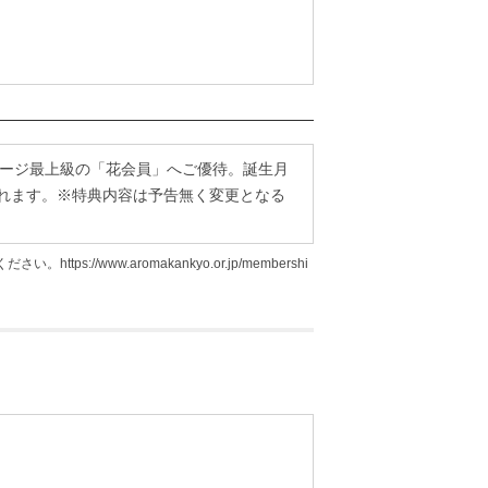
テージ最上級の「花会員」へご優待。誕生月
けられます。※特典内容は予告無く変更となる
//www.aromakankyo.or.jp/membershi