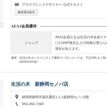
アロマブレンドデザイナー 公式テキスト
書籍通信販売
AEAJ会員優待
AEAJ会員さまは生活の木会員ス
ショップ
に5,000P進呈などの特典が受
場合があります。
備考：生活の木オンラインストア優待クーポンコードは、下記URLをご覧ください。https:
p/onlineshop/
生活の木 新静岡セノバ店
静岡県静岡市葵区鷹匠1-1-1新静岡セノバ2階
054-266-7268