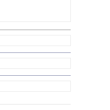
）
）
）