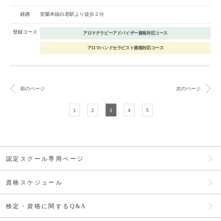
経路
室蘭本線白老駅より徒歩２分
登録コース
アロマテラピーアドバイザー資格対応コース
アロマハンドセラピスト資格対応コース
前のページ
次のページ
1
2
3
4
5
認定スクール専用ページ
資格スケジュール
検定・資格に関するQ&A