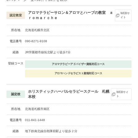
アロマテラピーサロン＆アロマとハーブの教室 ａ
WEBサ
認定教室
ｒｏｍａｒｃｈｅ
イト
所在地
北海道札幌市北区
電話番号
090-8271-9108
経路
JR学園都市線拓北駅より徒歩7分
登録コース
アロマテラピーアドバイザー資格対応コース
アロマハンドセラピスト資格対応コース
ホリスティックハーバルセラピースクール 札幌
WEBサイ
認定校
本校
ト
所在地
北海道札幌市南区
電話番号
011-841-1448
経路
地下鉄南北線自衛隊前駅より徒歩２分