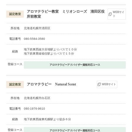
アロマテラピー教室 ミリオンローズ 清田区役
WEBサイ
認定教室
所前教室
ト
所在地
北海道札幌市清田区
電話番号
080-5584-3580
地下鉄東西線大谷地駅よりバスで１０分
経路
地下鉄東豊線福住駅よりバスで１５分
登録コース
アロマテラピーアドバイザー資格対応コース
アロマテラピー Natural Scent
認定教室
WEBサイト
所在地
北海道札幌市白石区
電話番号
080-1976-9610
経路
地下鉄東西線東札幌駅より徒歩６分
登録コース
アロマテラピーアドバイザー資格対応コース