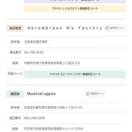
アロマハンドセラピスト資格対応コース
Ｈｅｒｂ＆Ｇｌａｓｓ Ｋ’ｓ Ｆａｃｔｏｒｙ
認定教室
WEBサイト
所在地
北海道札幌市東区
電話番号
011-792-2016
経路
札幌市営地下鉄東豊線栄町駅より徒歩２分
登録コース
アロマテラピーアドバイザー資格対応コース
MoonLeaf sapporo
認定校
WEBサイト
所在地
北海道札幌市東区東苗穂十四条１丁目11-10
電話番号
080-1440-2250
経路
市営地下鉄東豊線環状通東駅からバスで20分