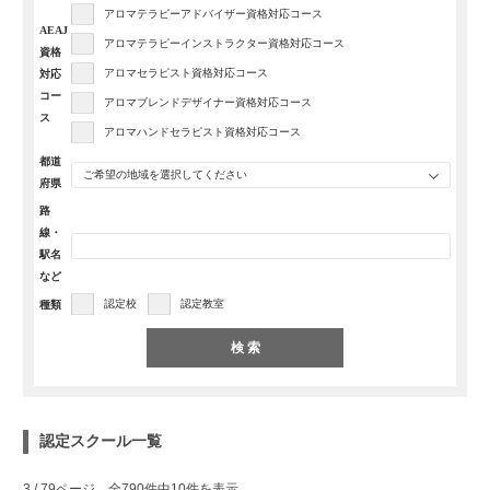
アロマテラピーアドバイザー資格対応コース
AEAJ
アロマテラピーインストラクター資格対応コース
資格
アロマセラピスト資格対応コース
対応
コー
アロマブレンドデザイナー資格対応コース
ス
アロマハンドセラピスト資格対応コース
都道
ご希望の地域を選択してください
府県
路
線・
駅名
など
認定校
認定教室
種類
検 索
認定スクール一覧
3 / 79ページ 全790件中10件を表示