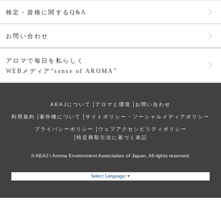
検定・資格に関するQ&A
お問い合わせ
アロマで毎日を私らしく
WEBメディア“sense of AROMA”
AEAJについて
│
アロマと環境
│
お問い合わせ
利⽤規約
│
著作権について
│
サイトポリシー・ソーシャルメディアポリシー
プライバシーポリシー
│
ウェブアクセシビリティポリシー
│
特定商取引法に基づく表記
© AEAJ / Aroma Environment Association of Japan. All rights reserved.
Select Language
▼