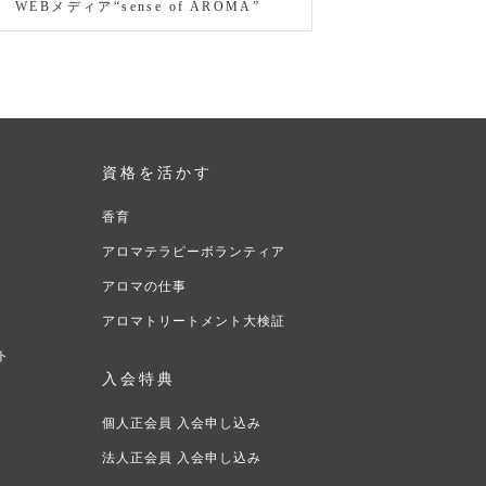
WEBメディア“sense of AROMA”
資格を活かす
香育
アロマテラピーボランティア
アロマの仕事
アロマトリートメント大検証
ト
入会特典
ト
個人正会員 入会申し込み
法人正会員 入会申し込み