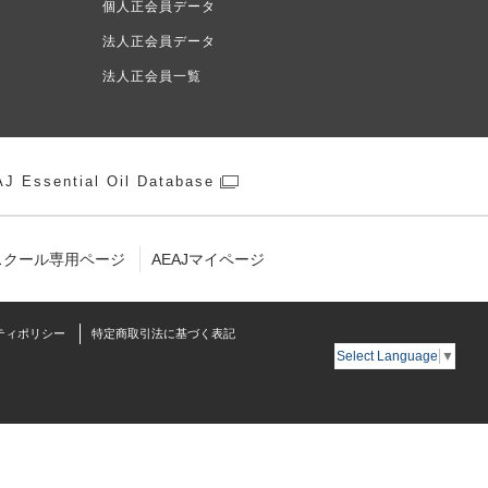
個人正会員データ
法人正会員データ
法人正会員一覧
J Essential Oil Database
スクール専用ページ
AEAJマイページ
ティポリシー
特定商取引法に基づく表記
Select Language
▼