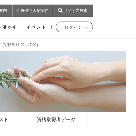
案内
会員優待店を探す
サイト内検索
を活かす
イベント
ログイン
日 16:00～17:00）
スト
資格取得者データ