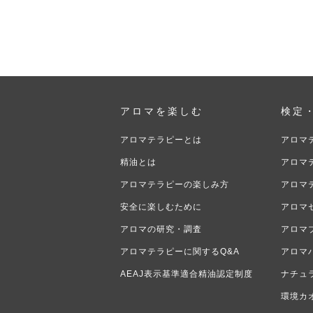
アロマを楽しむ
検定
アロマテラピーとは
アロマ
精油とは
アロマ
アロマテラピーの楽しみ方
アロマ
安全に楽しむために
アロマ
アロマの研究・調査
アロマ
アロマテラピーに関するQ&A
アロマ
AEAJ表示基準適合精油認定制度
ナチュ
環境カ