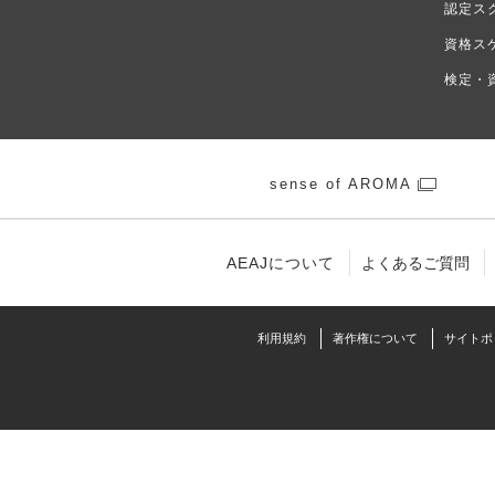
認定ス
資格ス
検定・
sense of AROMA
AEAJについて
よくあるご質問
利⽤規約
著作権について
サイトポ