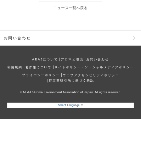
ニュース一覧へ戻る
お問い合わせ
AEAJについて
│
アロマと環境
│
お問い合わせ
利⽤規約
│
著作権について
│
サイトポリシー・ソーシャルメディアポリシー
プライバシーポリシー
│
ウェブアクセシビリティポリシー
│
特定商取引法に基づく表記
© AEAJ / Aroma Environment Association of Japan. All rights reserved.
Select Language
▼