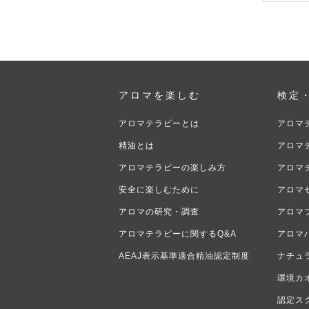
アロマを楽しむ
検定
アロマテラピーとは
アロマ
精油とは
アロマ
アロマテラピーの楽しみ方
アロマ
安全に楽しむために
アロマ
アロマの研究・調査
アロマ
アロマテラピーに関するQ&A
アロマ
AEAJ表示基準適合精油認定制度
ナチュ
環境カ
認定ス