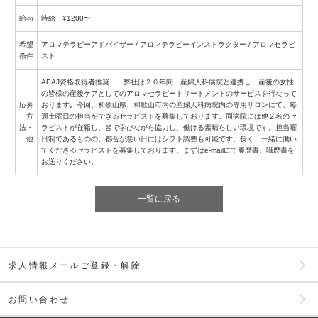
給与
時給 ¥1200〜
希望
アロマテラピーアドバイザー / アロマテラピーインストラクター / アロマセラピ
条件
スト
AEAJ資格取得者推奨 弊社は２６年間、産婦人科病院と連携し、産後の女性
の皆様の産後ケアとしてのアロマセラピートリートメントのサービスを行なって
応募
おります。今回、和歌山県、和歌山市内の産婦人科病院内の専用サロンにて、毎
方
週土曜日の担当ができるセラピストを募集しております。同病院には他２名のセ
法・
ラピストが在籍し、皆で学びながら協力し、働ける素晴らしい環境です。担当曜
他
日制であるものの、都合が悪い日にはシフト調整も可能です。長く、一緒に働い
てくださるセラピストを募集しております。まずはe-mailにて履歴書、職歴書を
お送りください。
一覧に戻る
求人情報メールご登録・解除
お問い合わせ