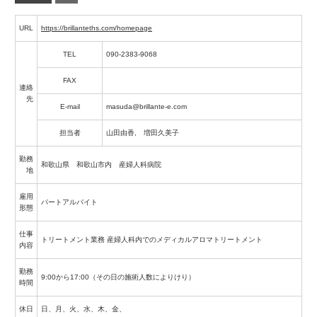
URL
https://brillanteths.com/homepage
TEL
090-2383-9068
FAX
連絡
先
E-mail
masuda@brillante-e.com
担当者
山田由香, 増田久美子
勤務
和歌山県 和歌山市内 産婦人科病院
地
雇用
パートアルバイト
形態
仕事
トリートメント業務 産婦人科内でのメディカルアロマトリートメント
内容
勤務
9:00から17:00（その日の施術人数によりけり）
時間
休日
日、月、火、水、木、金、