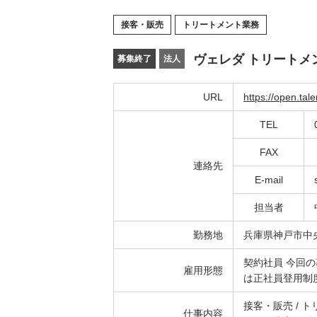
接客・販売
トリートメント業務
ヴェレダ トリートメ
募集終了
法人
URL
https://open.ta
TEL
FAX
連絡先
E-mail
担当者
勤務地
兵庫県神戸市中央区
契約社員 今回
雇用形態
は正社員登用制
接客・販売 / 
仕事内容