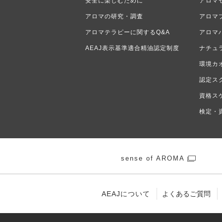
安全に楽しむために
アロマ
アロマの研究・調査
アロマ
アロマテラピーに関するQ&A
アロマ
AEAJ表示基準適合精油認定制度
ナチュ
環境カ
認定ス
資格ス
検定・
sense of AROMA
AEAJについて
よくあるご質問