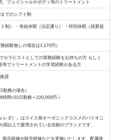
売、フェイシャルやボディ等のトリートメント
30までのシフト制
フト制） ・有給休暇（法定通り） ・特別休暇（就業規
実務経験無しの場合は1,170円）
等でセラピストとしての実務経験をお持ちの方 もしく
校等でトリートメントの学習経験がある方
者推奨
2日勤務の場合）
8時間×22日勤務＝220,000円～
（ヴェレダ）」はスイス発オーガニックコスメのパイオニ
0カ国以上で愛用されている信頼のブランドです。
、商品研修や販売研修などを実施いたします。配属後