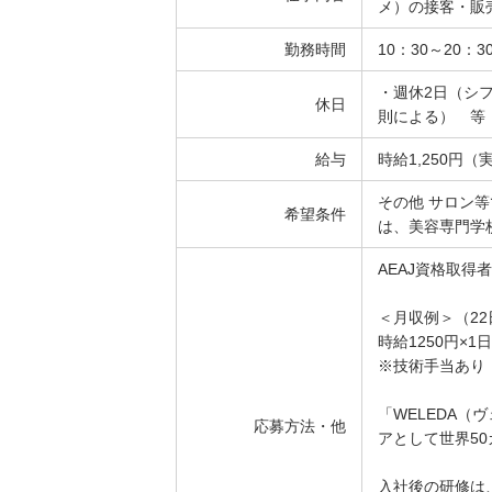
メ）の接客・販
勤務時間
10：30～20：
・週休2日（シ
休日
則による） 等
給与
時給1,250円（
その他 サロン
希望条件
は、美容専門学
AEAJ資格取得
＜月収例＞（2
時給1250円×1日
※技術手当あり
「WELEDA
応募方法・他
アとして世界5
入社後の研修は