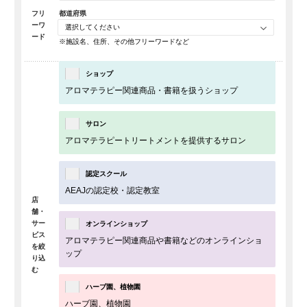
フリ
都道府県
ーワ
選択してください
ード
※施設名、住所、その他フリーワードなど
ショップ
アロマテラピー関連商品・書籍を扱うショップ
サロン
アロマテラピートリートメントを提供するサロン
認定スクール
AEAJの認定校・認定教室
店
舗・
サー
オンラインショップ
ビス
アロマテラピー関連商品や
書籍などのオンラインショ
を
絞
ップ
り込
む
ハーブ園、植物園
ハーブ園、植物園