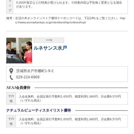
ョ
5,000P進呈などの特典が受けられます。※特典内容は予告無く変更となる場合
ッ
があります。
プ
備考：生活の木オンラインストア優待クーポンコードは、下記URLをご覧ください。http
s://www.aromakankyo.or.jp/membership/onlineshop/
その他
ルネサンス水戸
茨城県水戸市柵町1-9-2
029-224-6969
AEAJ会員優待
その
入会金無料、会員証発行手数料1,650円、都度利用1,980円、月会費9,570円
（いずれも税込）
他
ナチュラルビューティスタイリスト優待
その
入会金無料、会員証発行手数料1,650円、都度利用1,980円、月会費9,570円
（いずれも税込）
他