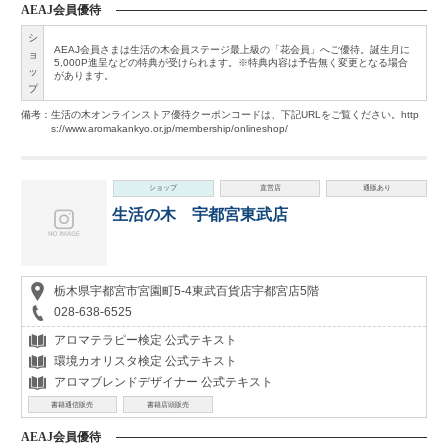
AEAJ会員優待
シ
AEAJ会員さまは生活の木会員ステージ最上級の「花会員」へご優待。誕生月に
ョ
5,000P進呈などの特典が受けられます。※特典内容は予告無く変更となる場合
ッ
があります。
プ
備考：生活の木オンラインストア優待クーポンコードは、下記URLをご覧ください。http
s://www.aromakankyo.or.jp/membership/onlineshop/
ショップ
直営店
通販あり
生活の木 宇都宮東武店
栃木県宇都宮市宮園町5-4東武百貨店宇都宮店5階
028-638-6525
アロマテラピー検定 公式テキスト
環境カオリスタ検定 公式テキスト
アロマブレンドデザイナー 公式テキスト
書籍通信販売
書籍店頭販売
AEAJ会員優待