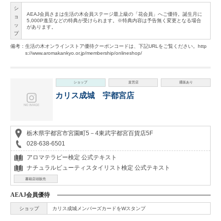
シ
AEAJ会員さまは生活の木会員ステージ最上級の「花会員」へご優待。誕生月に
ョ
5,000P進呈などの特典が受けられます。※特典内容は予告無く変更となる場合
ッ
があります。
プ
備考：生活の木オンラインストア優待クーポンコードは、下記URLをご覧ください。http
s://www.aromakankyo.or.jp/membership/onlineshop/
ショップ
直営店
通販あり
カリス成城 宇都宮店
栃木県宇都宮市宮園町5－4東武宇都宮百貨店5F
028-638-6501
アロマテラピー検定 公式テキスト
ナチュラルビューティスタイリスト検定 公式テキスト
書籍店頭販売
AEAJ会員優待
ショップ
カリス成城メンバーズカードをWスタンプ