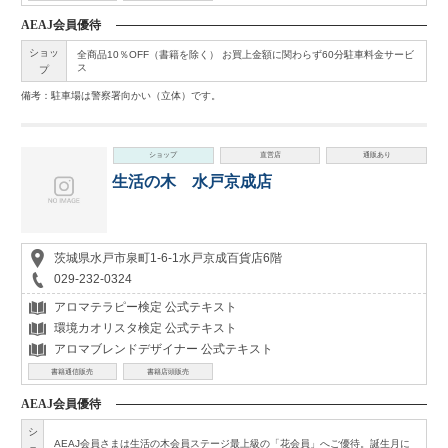
AEAJ会員優待
ショッ
全商品10％OFF（書籍を除く） お買上金額に関わらず60分駐車料金サービ
ス
プ
備考：駐車場は警察署向かい（立体）です。
ショップ
直営店
通販あり
生活の木 水戸京成店
茨城県水戸市泉町1-6-1水戸京成百貨店6階
029-232-0324
アロマテラピー検定 公式テキスト
環境カオリスタ検定 公式テキスト
アロマブレンドデザイナー 公式テキスト
書籍通信販売
書籍店頭販売
AEAJ会員優待
シ
AEAJ会員さまは生活の木会員ステージ最上級の「花会員」へご優待。誕生月に