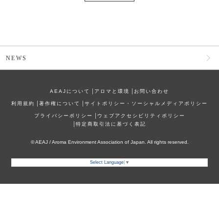
NEWS
AEAJについて
│
アロマと環境
│
お問い合わせ
利⽤規約
│
著作権について
│
サイトポリシー・ソーシャルメディアポリシー
プライバシーポリシー
│
ウェブアクセシビリティポリシー
│
特定商取引法に基づく表記
© AEAJ / Aroma Environment Association of Japan. All rights reserved.
Select Language
▼