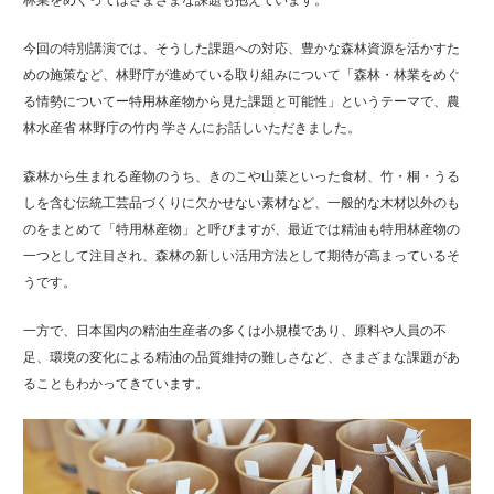
林業をめぐってはさまざまな課題も抱えています。
今回の特別講演では、そうした課題への対応、豊かな森林資源を活かすた
めの施策など、林野庁が進めている取り組みについて「森林・林業をめぐ
る情勢についてー特用林産物から見た課題と可能性」というテーマで、農
林水産省 林野庁の竹内 学さんにお話しいただきました。
森林から生まれる産物のうち、きのこや山菜といった食材、竹・桐・うる
しを含む伝統工芸品づくりに欠かせない素材など、一般的な木材以外のも
のをまとめて「特用林産物」と呼びますが、最近では精油も特用林産物の
一つとして注目され、森林の新しい活用方法として期待が高まっているそ
うです。
一方で、日本国内の精油生産者の多くは小規模であり、原料や人員の不
足、環境の変化による精油の品質維持の難しさなど、さまざまな課題があ
ることもわかってきています。