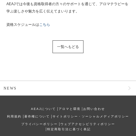
AEAJでは今後も資格取得者の方々のサポートを通じて、アロマテラピーを
学ぶ楽しさや魅力を広く伝えてまいります。
資格スケジュールは
こちら
一覧へもどる
NEWS
AEAJについて
│
アロマと環境
│
お問い合わせ
利⽤規約
│
著作権について
│
サイトポリシー・ソーシャルメディアポリシー
プライバシーポリシー
│
ウェブアクセシビリティポリシー
│
特定商取引法に基づく表記